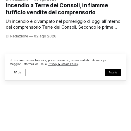
organizzato da TBM a Monterosi, un evento che ha
Incendio a Terre dei Consoli, in fiamme
superato le aspettative degli organizzatori richiamando
l’ufficio vendite del comprensorio
appassionati delle due ruote da tutto il Lazio e dalle regioni
limitrofe. Per
Un incendio è divampato nel pomeriggio di oggi all’interno
del comprensorio Terre dei Consoli. Secondo le prime
informazioni, ad essere interessata dalle fiamme sarebbe la
Di Redazione
02 ago 2026
struttura adibita a ufficio vendite. Sul posto sono intervenuti
i Vigili del Fuoco, impegnati nelle operazioni di spegnimento
e nella messa in sicurezza dell’
Utilizziamo cookie tecnici e, previo consenso, cookie statistici di terze parti.
Maggiori informazioni nella
Privacy & Cookie Policy
.
Rifiuta
Accetta