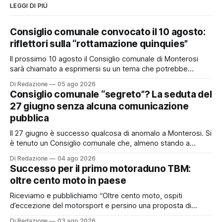
LEGGI DI PIÙ
Consiglio comunale convocato il 10 agosto:
riflettori sulla “rottamazione quinquies”
Il prossimo 10 agosto il Consiglio comunale di Monterosi
sarà chiamato a esprimersi su un tema che potrebbe
incidere concretamente sulle tasche di molti cittadini: la
Di Redazione
05 ago 2026
possibile adesione del Comune alla cosiddetta
Consiglio comunale “segreto”? La seduta del
“rottamazione quinquies” dei carichi affidati all’Agente della
27 giugno senza alcuna comunicazione
Riscossione. Prima, però, c’è un tema politico che merita
pubblica
Il 27 giugno è successo qualcosa di anomalo a Monterosi. Si
è tenuto un Consiglio comunale che, almeno stando a
quanto verificato da Monterosi24, non è mai stato
Di Redazione
04 ago 2026
pubblicamente comunicato ai cittadini attraverso l’Albo
Successo per il primo motoraduno TBM:
Pretorio. Un’anomalia che merita spiegazioni. Il Consiglio
oltre cento moto in paese
comunale è, per sua natura, un’assemblea
Riceviamo e pubblichiamo “Oltre cento moto, ospiti
d’eccezione del motorsport e persino una proposta di
matrimonio hanno caratterizzato il primo motoraduno
Di Redazione
03 ago 2026