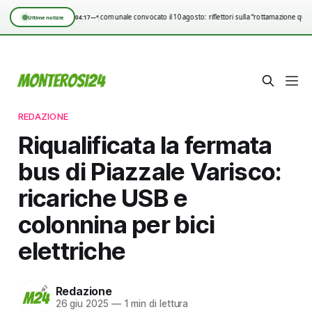
Consiglio comunale convocato il 10 agosto: riflettori sulla “rottamazione quin
04:17
—°
Ultime notizie
REDAZIONE
Riqualificata la fermata
bus di Piazzale Varisco:
ricariche USB e
colonnina per bici
elettriche
Redazione
26 giu 2025
—
1 min di lettura