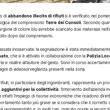
o di
abbandono illecito di rifiuti
si è verificato nel pomer
ologica del comprensorio
Terre dei Consoli
. Secondo quan
furgone di colore blu avrebbe scaricato due materassi nell’
ubito dopo dal comprensorio.
ssata inosservata: la segnalazione è stata immediatamente
inato
, che si è attivato in collaborazione con la
Polizia Loc
ie e risalire all’autore del gesto. Sono in corso accertame
agini di videosorveglianza presenti nella zona.
ifiuti, in particolare degli ingombranti, rappresenta un pr
 aggiuntivi per la collettività
: l’intervento dell’azienda i
e infatti l’impiego di risorse economiche che ricadono dire
portamento tanto più grave se si considera che il corretto
 è regolamentato e, in molti casi, gratuito grazie ai servizi d