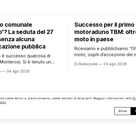
io comunale
Successo per il primo
”? La seduta del 27
motoraduno TBM: oltr
senza alcuna
moto in paese
azione pubblica
Riceviamo e pubblichiamo “Ol
moto, ospiti d’eccezione del 
no è successo qualcosa di
e persino una proposta di ma
Monterosi. Si è tenuto un
Di Redazione
03 ago 2026
hanno caratterizzato il primo
comunale che, almeno stando
e
04 ago 2026
motoraduno organizzato da 
erificato da Monterosi24, non
Monterosi, un evento che ha 
o pubblicamente comunicato
aspettative degli organizzator
 attraverso l’Albo Pretorio.
richiamando appassionati del
 che merita spiegazioni. Il
ruote da tutto il Lazio e dalle 
comunale è, per sua natura,
amo cookie tecnici e, previo consenso, cookie statistici di terze parti. Maggiori informazioni nella
Pr
limitrofe. Per
olicy
.
lea
Rifiuta