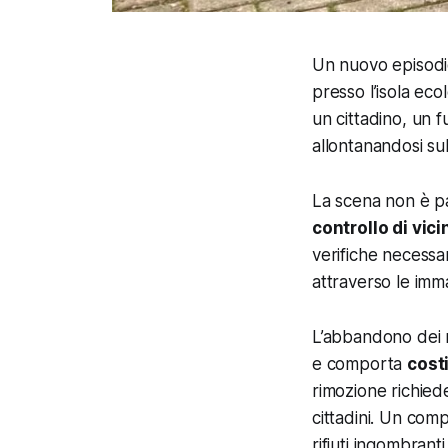
Un nuovo episodi
presso l’isola ec
un cittadino, un 
allontanandosi s
La scena non è pa
controllo di vic
verifiche necessar
attraverso le imm
L’abbandono dei r
e comporta
costi
rimozione richied
cittadini. Un com
rifiuti ingombranti