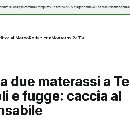
•
quies”
Consiglio comunale “segreto”? La seduta del 27 giugno senza alcuna comunicazione pubblic
ditoriali
Meteo
Redazione
Monterosi24TV
a due materassi a Te
i e fugge: caccia al
nsabile