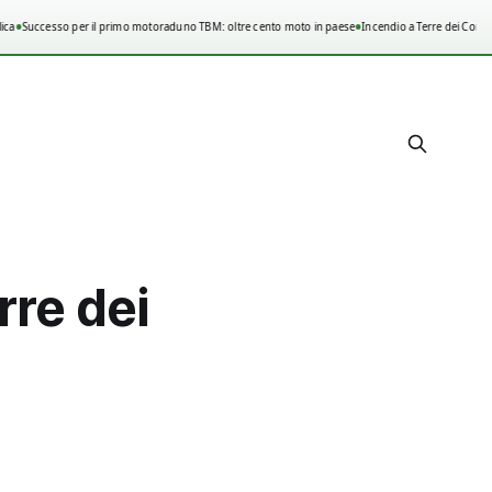
•
•
a
Successo per il primo motoraduno TBM: oltre cento moto in paese
Incendio a Terre dei Consoli
rre dei