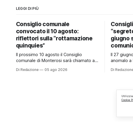
LEGGI DI PIÙ
Consiglio comunale
Consigl
convocato il 10 agosto:
“segreto
riflettori sulla “rottamazione
giugno 
quinquies”
comunic
Il prossimo 10 agosto il Consiglio
Il 27 giug
comunale di Monterosi sarà chiamato a
anomalo a 
esprimersi su un tema che potrebbe
Consiglio 
Di Redazione
05 ago 2026
Di Redazion
incidere concretamente sulle tasche di
a quanto v
molti cittadini: la possibile adesione del
è mai stat
Comune alla cosiddetta “rottamazione
ai cittadini
quinquies” dei carichi affidati all’Agente
Un’anomalia
della Riscossione. Prima, però, c’è un
Consiglio 
Utilizzi
Cookie P
tema politico che merita
un’assemb