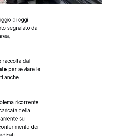
iggio di oggi
to segnalato da
area,
 raccolta dal
ale
per avviare le
nti anche
oblema ricorrente
ncaricata della
ttamente sui
 conferimento dei
edicati.