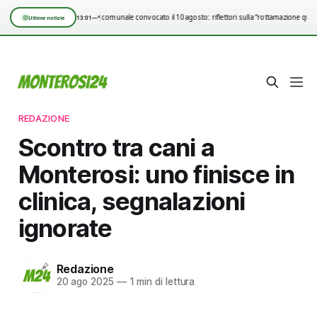
Consiglio comunale convocato il 10 agosto: riflettori sulla “rottamazione quin
13:01
—°
Ultime notizie
REDAZIONE
Scontro tra cani a
Monterosi: uno finisce in
clinica, segnalazioni
ignorate
Redazione
20 ago 2025
—
1 min di lettura