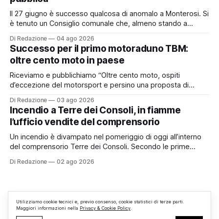
Il 27 giugno è successo qualcosa di anomalo a Monterosi. Si
è tenuto un Consiglio comunale che, almeno stando a
quanto verificato da Monterosi24, non è mai stato
Di Redazione
04 ago 2026
pubblicamente comunicato ai cittadini attraverso l’Albo
Successo per il primo motoraduno TBM:
Pretorio. Un’anomalia che merita spiegazioni. Il Consiglio
oltre cento moto in paese
comunale è, per sua natura, un’assemblea
Riceviamo e pubblichiamo “Oltre cento moto, ospiti
d’eccezione del motorsport e persino una proposta di
matrimonio hanno caratterizzato il primo motoraduno
Di Redazione
03 ago 2026
organizzato da TBM a Monterosi, un evento che ha
Incendio a Terre dei Consoli, in fiamme
superato le aspettative degli organizzatori richiamando
l’ufficio vendite del comprensorio
appassionati delle due ruote da tutto il Lazio e dalle regioni
limitrofe. Per
Un incendio è divampato nel pomeriggio di oggi all’interno
del comprensorio Terre dei Consoli. Secondo le prime
informazioni, ad essere interessata dalle fiamme sarebbe la
Di Redazione
02 ago 2026
struttura adibita a ufficio vendite. Sul posto sono intervenuti
i Vigili del Fuoco, impegnati nelle operazioni di spegnimento
e nella messa in sicurezza dell’
Utilizziamo cookie tecnici e, previo consenso, cookie statistici di terze parti.
Maggiori informazioni nella
Privacy & Cookie Policy
.