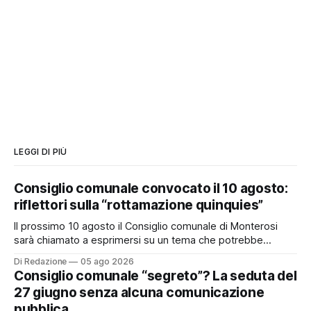
LEGGI DI PIÙ
Consiglio comunale convocato il 10 agosto:
riflettori sulla “rottamazione quinquies”
Il prossimo 10 agosto il Consiglio comunale di Monterosi
sarà chiamato a esprimersi su un tema che potrebbe
incidere concretamente sulle tasche di molti cittadini: la
Di Redazione
05 ago 2026
possibile adesione del Comune alla cosiddetta
Consiglio comunale “segreto”? La seduta del
“rottamazione quinquies” dei carichi affidati all’Agente della
27 giugno senza alcuna comunicazione
Riscossione. Prima, però, c’è un tema politico che merita
pubblica