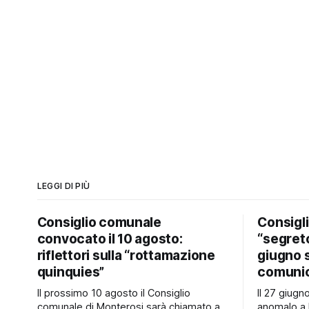
LEGGI DI PIÙ
Consiglio comunale
Consigl
convocato il 10 agosto:
“segreto
riflettori sulla “rottamazione
giugno 
quinquies”
comunic
Il prossimo 10 agosto il Consiglio
Il 27 giug
comunale di Monterosi sarà chiamato a
anomalo a 