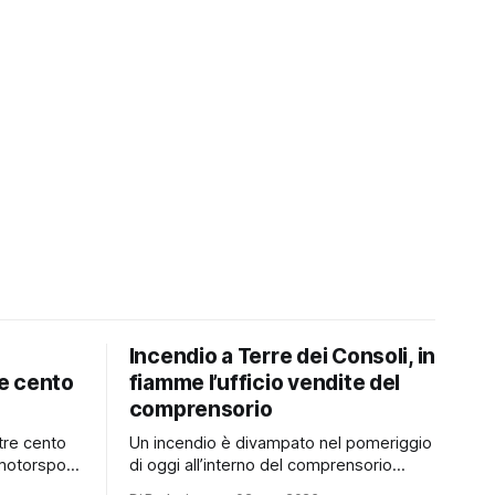
Incendio a Terre dei Consoli, in
e cento
fiamme l’ufficio vendite del
comprensorio
tre cento
Un incendio è divampato nel pomeriggio
motorsport
di oggi all’interno del comprensorio
trimonio
Terre dei Consoli. Secondo le prime