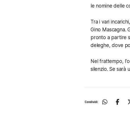
le nomine delle co
Tra i vari incaric
Gino Mascagna. Gig
pronto a partire 
deleghe, dove po
Nel frattempo, l'
silenzio. Se sarà
Condividi: