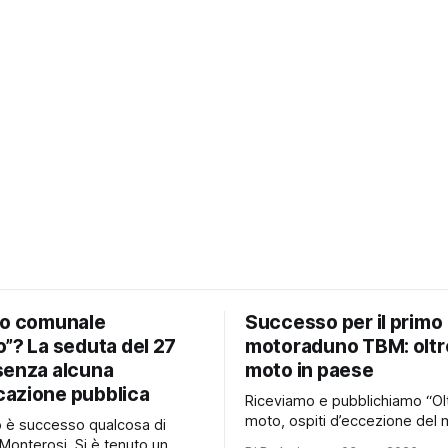
io comunale
Successo per il primo
”? La seduta del 27
motoraduno TBM: oltr
senza alcuna
moto in paese
azione pubblica
Riceviamo e pubblichiamo “Ol
moto, ospiti d’eccezione del 
no è successo qualcosa di
e persino una proposta di ma
Monterosi. Si è tenuto un