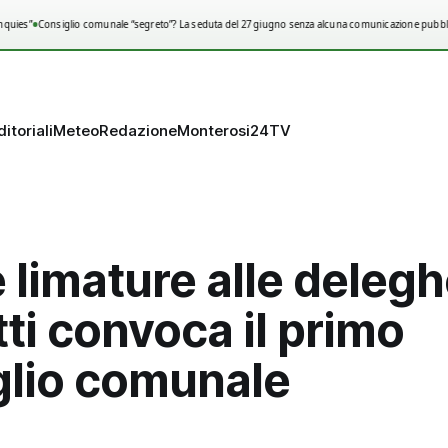
•
uies”
Consiglio comunale “segreto”? La seduta del 27 giugno senza alcuna comunicazione pubblic
ditoriali
Meteo
Redazione
Monterosi24TV
 limature alle delegh
tti convoca il primo
glio comunale