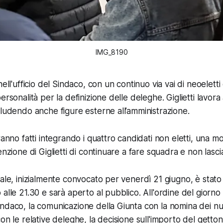
IMG_8190
ell'ufficio del Sindaco, con un continuo via vai di neoeletti 
ersonalità per la definizione delle deleghe. Giglietti lavora
cludendo anche figure esterne all’amministrazione.
ranno fatti integrando i quattro candidati non eletti, una m
enzione di Giglietti di continuare a fare squadra e non lasc
nale, inizialmente convocato per venerdì 21 giugno, è stato 
alle 21.30 e sarà aperto al pubblico. All'ordine del giorno 
ndaco, la comunicazione della Giunta con la nomina dei nu
con le relative deleghe, la decisione sull'importo del getto