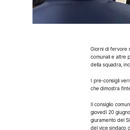
Giorni di fervore n
comunali e altre p
della squadra, in
I pre-consigli ver
che dimostra l'int
Il consiglio comu
giovedì 20 giugno 
giuramento del Si
del vice sindaco 