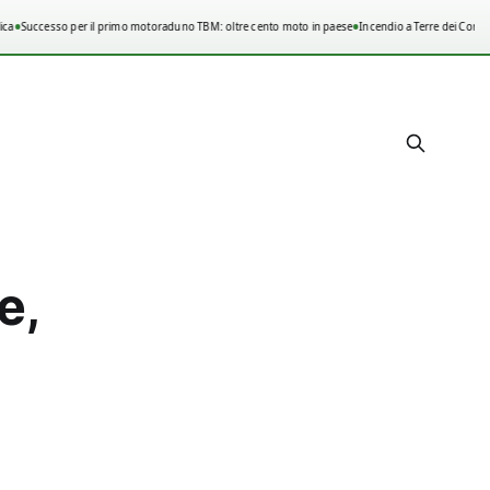
•
•
a
Successo per il primo motoraduno TBM: oltre cento moto in paese
Incendio a Terre dei Consoli
e,