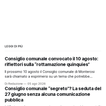
LEGGI DI PIÙ
Consiglio comunale convocato il 10 agosto:
riflettori sulla “rottamazione quinquies”
Il prossimo 10 agosto il Consiglio comunale di Monterosi
sarà chiamato a esprimersi su un tema che potrebbe
incidere concretamente sulle tasche di molti cittadini: la
Di Redazione
05 ago 2026
possibile adesione del Comune alla cosiddetta
Consiglio comunale “segreto”? La seduta del
“rottamazione quinquies” dei carichi affidati all’Agente della
27 giugno senza alcuna comunicazione
Riscossione. Prima, però, c’è un tema politico che merita
pubblica