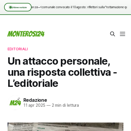
Consiglio comunale convocato il 10 agosto: riflettori sulla “rottamazione quin
01:33
—°
Ultime notizie
EDITORIALI
Un attacco personale,
una risposta collettiva -
L’editoriale
Redazione
11 apr 2025
—
2 min di lettura