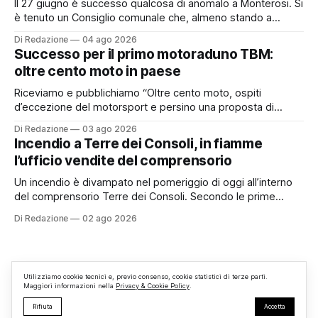
Il 27 giugno è successo qualcosa di anomalo a Monterosi. Si
è tenuto un Consiglio comunale che, almeno stando a
quanto verificato da Monterosi24, non è mai stato
Di Redazione
04 ago 2026
pubblicamente comunicato ai cittadini attraverso l’Albo
Successo per il primo motoraduno TBM:
Pretorio. Un’anomalia che merita spiegazioni. Il Consiglio
oltre cento moto in paese
comunale è, per sua natura, un’assemblea
Riceviamo e pubblichiamo “Oltre cento moto, ospiti
d’eccezione del motorsport e persino una proposta di
matrimonio hanno caratterizzato il primo motoraduno
Di Redazione
03 ago 2026
organizzato da TBM a Monterosi, un evento che ha
Incendio a Terre dei Consoli, in fiamme
superato le aspettative degli organizzatori richiamando
l’ufficio vendite del comprensorio
appassionati delle due ruote da tutto il Lazio e dalle regioni
limitrofe. Per
Un incendio è divampato nel pomeriggio di oggi all’interno
del comprensorio Terre dei Consoli. Secondo le prime
informazioni, ad essere interessata dalle fiamme sarebbe la
Di Redazione
02 ago 2026
struttura adibita a ufficio vendite. Sul posto sono intervenuti
i Vigili del Fuoco, impegnati nelle operazioni di spegnimento
e nella messa in sicurezza dell’
Utilizziamo cookie tecnici e, previo consenso, cookie statistici di terze parti.
Maggiori informazioni nella
Privacy & Cookie Policy
.
Rifiuta
Accetta