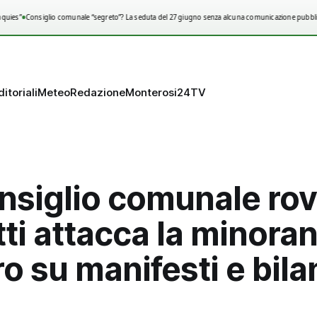
•
uies”
Consiglio comunale “segreto”? La seduta del 27 giugno senza alcuna comunicazione pubblica
ditoriali
Meteo
Redazione
Monterosi24TV
nsiglio comunale rov
tti attacca la minora
o su manifesti e bila