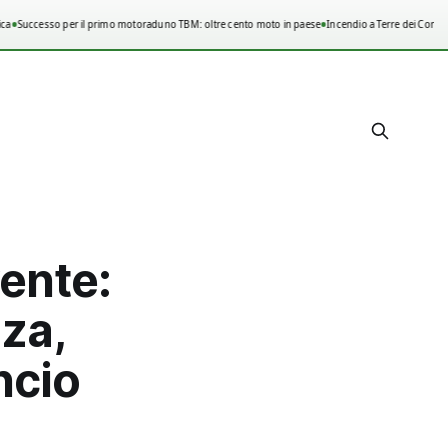
•
•
Successo per il primo motoraduno TBM: oltre cento moto in paese
Incendio a Terre dei Consoli,
ente:
nza,
ncio