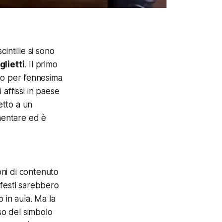
cintille si sono
lietti
. Il primo
to per l’ennesima
 affissi in paese
etto a un
amentare ed è
oni di contenuto
nifesti sarebbero
 in aula. Ma la
uso del simbolo