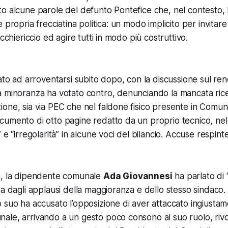
o alcune parole del defunto Pontefice che, nel contesto, 
e propria frecciatina politica: un modo implicito per invita
acchiericcio ed agire tutti in modo più costruttivo.
nato ad arroventarsi subito dopo, con la discussione sul ren
a minoranza ha votato contro, denunciando la mancata ric
one, sia via PEC che nel faldone fisico presente in Comune
umento di otto pagine redatto da un proprio tecnico, nel 
 e “irregolarità” in alcune voci del bilancio. Accuse respinte
a, la dipendente comunale
Ada Giovannesi
ha parlato di 
a dagli applausi della maggioranza e dello stesso sindaco. 
 suo ha accusato l’opposizione di aver attaccato ingiusta
le, arrivando a un gesto poco consono al suo ruolo, rivolt