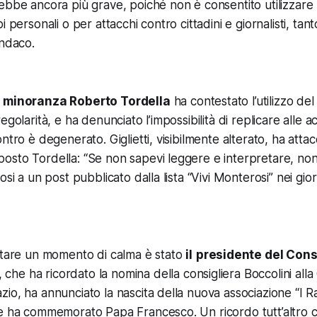
bbe ancora più grave, poiché non è consentito utilizzare l’
i personali o per attacchi contro cittadini e giornalisti, ta
indaco.
i minoranza Roberto Tordella
ha contestato l’utilizzo del 
egolarità, e ha denunciato l’impossibilità di replicare alle a
ntro è degenerato. Giglietti, visibilmente alterato, ha att
sto Tordella: “Se non sapevi leggere e interpretare, non 
osi a un post pubblicato dalla lista “Vivi Monterosi” nei gio
rtare un momento di calma è stato
il
presidente del Cons
, che ha ricordato la nomina della consigliera Boccolini alla
io, ha annunciato la nascita della nuova associazione “I R
ne ha commemorato Papa Francesco. Un ricordo tutt’altro 