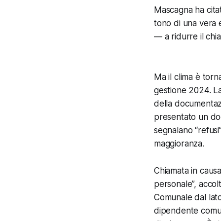
Mascagna ha citat
tono di una vera 
— a ridurre il chi
Ma il clima è tor
gestione 2024. L
della documentazi
presentato un doc
segnalano “refusi”
maggioranza.
Chiamata in caus
personale”, accolt
Comunale dal lato
dipendente comuna