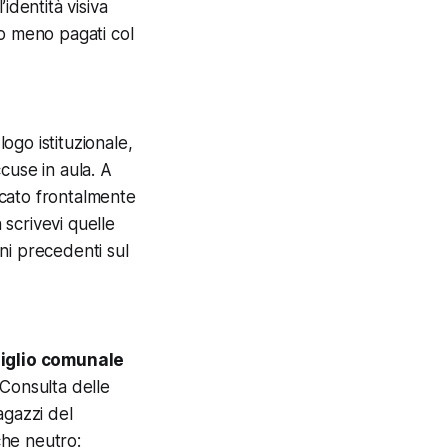
identità visiva
nto meno pagati col
logo istituzionale,
ccuse in aula. A
accato frontalmente
scrivevi quelle
rni precedenti sul
iglio comunale
 Consulta delle
agazzi del
che neutro: