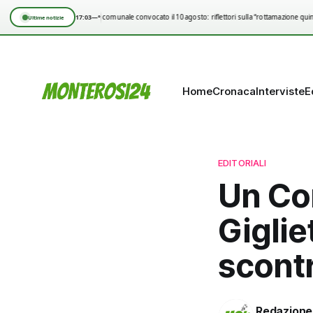
17:03
—°
Consiglio comunale convocato il 10 agosto: riflettori sulla “rottamazione quinq
Ultime notizie
Home
Cronaca
Interviste
E
EDITORIALI
Un Co
Giglie
scontr
Redazione