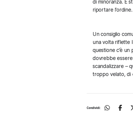
di minoranza. È s
riportare l’ordine.
Un consiglio comun
una volta riflette
questione c’è un 
dovrebbe essere 
scandalizzare – qu
troppo velato, di 
Condividi: