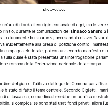
photo-output
e un’ora di ritardo il consiglio comunale di oggi, ma le vere s
l’inizio, durante le comunicazioni del
sindaco Sandro Gig
ccato duramente la minoranza, accusandola di aver “lavora
feriva evidentemente alla presa di posizione contro i manifesti
la campagna elettorale, poi con un secondo manifesto dir
nda sulla quale è stata presentata una interrogazione parl
zione romana della Federazione nazionale della stampa.
rdine del giorno, l’utilizzo del logo del Comune per affissi
le è stato di fatto il tema centrale. Secondo Giglietti, i ma
fondi di tasca sua, come dimostrerebbe un bonifico mostrato
bile, si complica: se sono stati usati fondi privati, allora l’