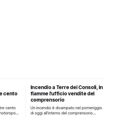
Incendio a Terre dei Consoli, in
e cento
fiamme l’ufficio vendite del
comprensorio
tre cento
Un incendio è divampato nel pomeriggio
motorsport
di oggi all’interno del comprensorio