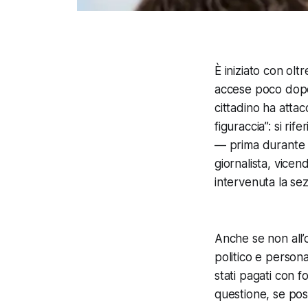
È iniziato con oltr
accese poco dopo 
cittadino ha atta
figuraccia”: si ri
— prima durante 
giornalista, vice
intervenuta la se
Anche se non all’o
politico e persona
stati pagati con 
questione, se possi