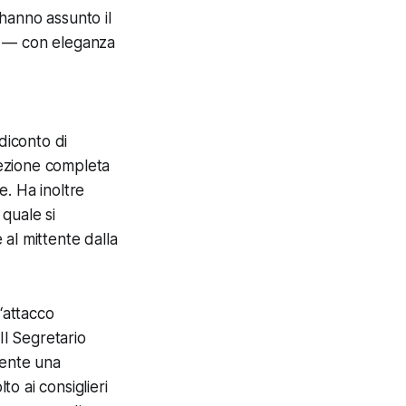
hanno assunto il
re — con eleganza
diconto di
ezione completa
. Ha inoltre
quale si
 al mittente dalla
“attacco
Il Segretario
mente una
o ai consiglieri