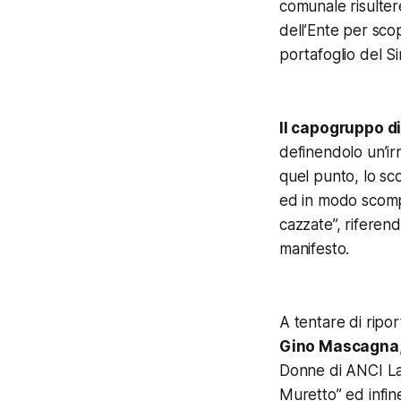
comunale risultere
dell’Ente per scop
portafoglio del S
Il capogruppo d
definendolo un’irr
quel punto, lo sco
ed in modo scompo
cazzate”, riferend
manifesto.
A tentare di ripo
Gino Mascagna
Donne di ANCI Laz
Muretto” ed infi