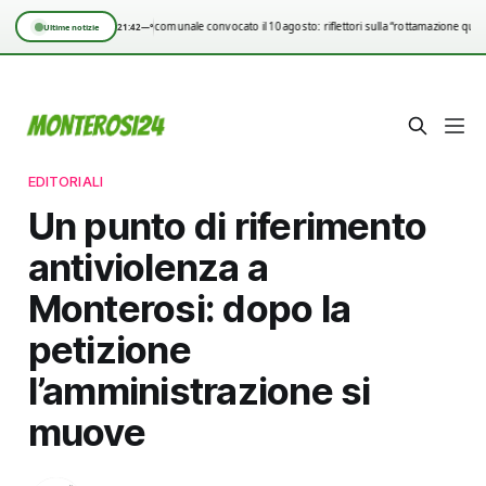
Consiglio comunale convocato il 10 agosto: riflettori sulla “rottamazione quin
21:42
—°
Ultime notizie
EDITORIALI
Un punto di riferimento
antiviolenza a
Monterosi: dopo la
petizione
l’amministrazione si
muove