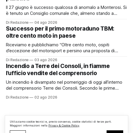
Il 27 giugno è successo qualcosa di anomalo a Monterosi. Si
è tenuto un Consiglio comunale che, almeno stando a
quanto verificato da Monterosi24, non è mai stato
Di Redazione
04 ago 2026
pubblicamente comunicato ai cittadini attraverso l’Albo
Successo per il primo motoraduno TBM:
Pretorio. Un’anomalia che merita spiegazioni. Il Consiglio
oltre cento moto in paese
comunale è, per sua natura, un’assemblea
Riceviamo e pubblichiamo “Oltre cento moto, ospiti
d’eccezione del motorsport e persino una proposta di
matrimonio hanno caratterizzato il primo motoraduno
Di Redazione
03 ago 2026
organizzato da TBM a Monterosi, un evento che ha
Incendio a Terre dei Consoli, in fiamme
superato le aspettative degli organizzatori richiamando
l’ufficio vendite del comprensorio
appassionati delle due ruote da tutto il Lazio e dalle regioni
limitrofe. Per
Un incendio è divampato nel pomeriggio di oggi all’interno
del comprensorio Terre dei Consoli. Secondo le prime
informazioni, ad essere interessata dalle fiamme sarebbe la
Di Redazione
02 ago 2026
struttura adibita a ufficio vendite. Sul posto sono intervenuti
i Vigili del Fuoco, impegnati nelle operazioni di spegnimento
e nella messa in sicurezza dell’
Utilizziamo cookie tecnici e, previo consenso, cookie statistici di terze parti.
Maggiori informazioni nella
Privacy & Cookie Policy
.