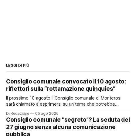
LEGGI DI PIÙ
Consiglio comunale convocato il 10 agosto:
riflettori sulla “rottamazione quinquies”
Il prossimo 10 agosto il Consiglio comunale di Monterosi
sarà chiamato a esprimersi su un tema che potrebbe
incidere concretamente sulle tasche di molti cittadini: la
Di Redazione
05 ago 2026
possibile adesione del Comune alla cosiddetta
Consiglio comunale “segreto”? La seduta del
“rottamazione quinquies” dei carichi affidati all’Agente della
27 giugno senza alcuna comunicazione
Riscossione. Prima, però, c’è un tema politico che merita
pubblica