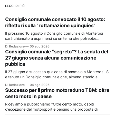
LEGGI DI PIÙ
Consiglio comunale convocato il 10 agosto:
riflettori sulla “rottamazione quinquies”
Il prossimo 10 agosto il Consiglio comunale di Monterosi
sarà chiamato a esprimersi su un tema che potrebbe
incidere concretamente sulle tasche di molti cittadini: la
Di Redazione
05 ago 2026
possibile adesione del Comune alla cosiddetta
Consiglio comunale “segreto”? La seduta del
“rottamazione quinquies” dei carichi affidati all’Agente della
27 giugno senza alcuna comunicazione
Riscossione. Prima, però, c’è un tema politico che merita
pubblica
Il 27 giugno è successo qualcosa di anomalo a Monterosi. Si
è tenuto un Consiglio comunale che, almeno stando a
quanto verificato da Monterosi24, non è mai stato
Di Redazione
04 ago 2026
pubblicamente comunicato ai cittadini attraverso l’Albo
Successo per il primo motoraduno TBM: oltre
Pretorio. Un’anomalia che merita spiegazioni. Il Consiglio
cento moto in paese
comunale è, per sua natura, un’assemblea
Riceviamo e pubblichiamo “Oltre cento moto, ospiti
d’eccezione del motorsport e persino una proposta di
matrimonio hanno caratterizzato il primo motoraduno