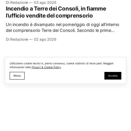
Di Redazione
03 ago 2026
organizzato da TBM a Monterosi, un evento che ha superato
Incendio a Terre dei Consoli, in fiamme
le aspettative degli organizzatori richiamando appassionati
l’ufficio vendite del comprensorio
delle due ruote da tutto il Lazio e dalle regioni limitrofe. Per
Un incendio è divampato nel pomeriggio di oggi all’interno
del comprensorio Terre dei Consoli. Secondo le prime
informazioni, ad essere interessata dalle fiamme sarebbe la
Di Redazione
02 ago 2026
struttura adibita a ufficio vendite. Sul posto sono intervenuti i
Vigili del Fuoco, impegnati nelle operazioni di spegnimento e
nella messa in sicurezza dell’
Utilizziamo cookie tecnici e, previo consenso, cookie statistici di terze parti. Maggiori
informazioni nella
Privacy & Cookie Policy
.
Rifiuta
Accetta