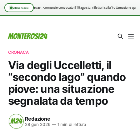
Consiglio comunale convocato il 10 agosto: riflettori sulla “rottamazione quinq
16:49
—°
Ultime notizie
CRONACA
Via degli Uccelletti, il
“secondo lago” quando
piove: una situazione
segnalata da tempo
Redazione
28 gen 2026
—
1 min di lettura