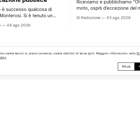
Riceviamo e pubblichiamo “Ol
moto, ospiti d’eccezione del 
no è successo qualcosa di
e persino una proposta di ma
Monterosi. Si è tenuto un
Di Redazione
03 ago 2026
hanno caratterizzato il primo
comunale che, almeno stando
e
04 ago 2026
motoraduno organizzato da 
erificato da Monterosi24, non
Monterosi, un evento che ha 
o pubblicamente comunicato
aspettative degli organizzator
 attraverso l’Albo Pretorio.
richiamando appassionati del
 che merita spiegazioni. Il
ruote da tutto il Lazio e dalle 
comunale è, per sua natura,
amo cookie tecnici e, previo consenso, cookie statistici di terze parti. Maggiori informazioni nella
Pr
limitrofe. Per
olicy
.
lea
Rifiuta