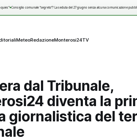
•
uies”
Consiglio comunale “segreto”? La seduta del 27 giugno senza alcuna comunicazione pubblic
ditoriali
Meteo
Redazione
Monterosi24TV
bera dal Tribunale,
rosi24 diventa la pr
a giornalistica del ter
ale