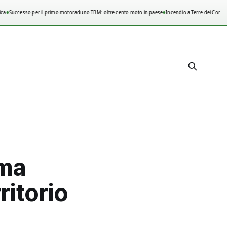
•
•
a
Successo per il primo motoraduno TBM: oltre cento moto in paese
Incendio a Terre dei Consoli
ima
ritorio