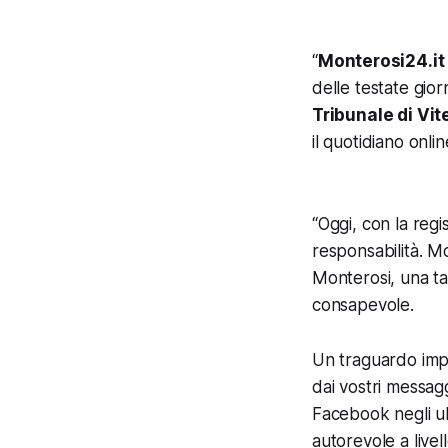
“
Monterosi24.it 
delle testate gior
Tribunale di Vit
il quotidiano onl
“Oggi, con la regi
responsabilità.
Mo
Monterosi, una ta
consapevole.
Un traguardo impor
dai vostri messagg
Facebook negli ul
autorevole a live