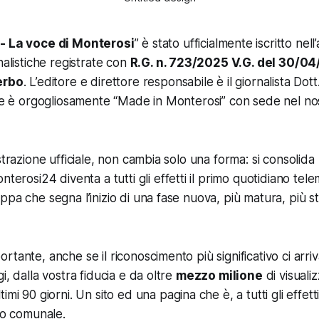
- La voce di Monterosi
” è stato ufficialmente iscritto nel
nalistiche registrate con
R.G. n. 723/2025 V.G. del 30/0
erbo
. L’editore e direttore responsabile è il giornalista Dott
ine è orgogliosamente “Made in Monterosi” con sede nel n
strazione ufficiale, non cambia solo una forma: si consolida
nterosi24 diventa a tutti gli effetti il primo quotidiano tele
ppa che segna l’inizio di una fase nuova, più matura, più st
tante, anche se il riconoscimento più significativo ci arriva
i, dalla vostra fiducia e da oltre
mezzo milione
di visuali
timi 90 giorni. Un
sito ed una
pagina che è, a tutti gli effett
llo comunale.