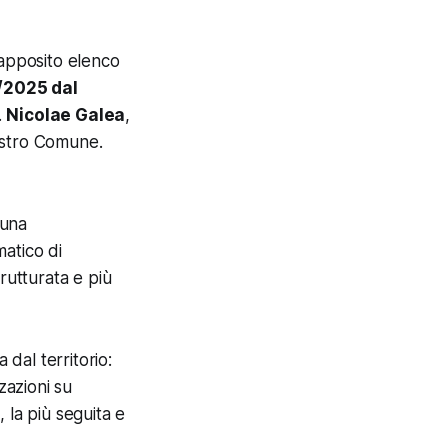
l’apposito elenco
4/2025 dal
.
Nicolae Galea
,
ostro Comune.
 una
matico di
rutturata e più
 dal territorio:
zzazioni su
i, la più seguita e