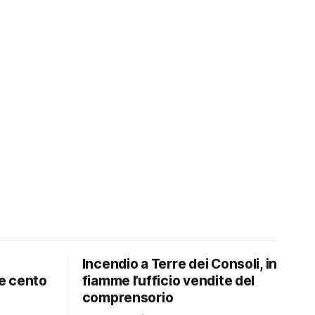
Incendio a Terre dei Consoli, in
e cento
fiamme l’ufficio vendite del
comprensorio