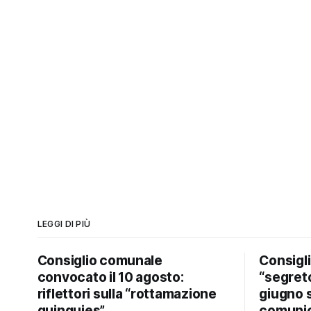
LEGGI DI PIÙ
Consiglio comunale
Consigl
convocato il 10 agosto:
“segreto
riflettori sulla “rottamazione
giugno 
quinquies”
comunic