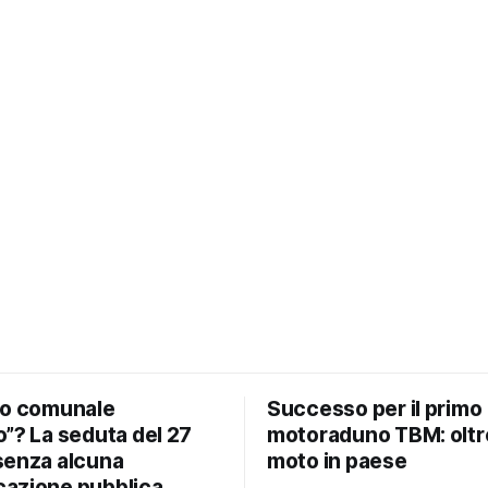
io comunale
Successo per il primo
”? La seduta del 27
motoraduno TBM: oltr
senza alcuna
moto in paese
azione pubblica